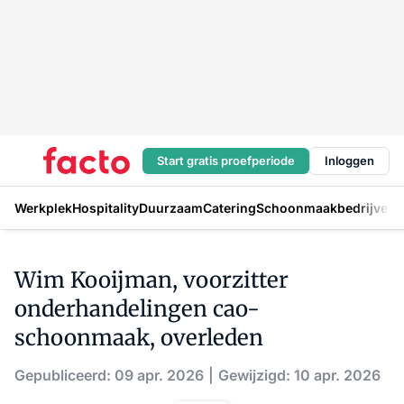
Start gratis proefperiode
Inloggen
Werkplek
Hospitality
Duurzaam
Catering
Schoonmaakbedrijven
H
Wim Kooijman, voorzitter
onderhandelingen cao-
schoonmaak, overleden
Gepubliceerd: 09 apr. 2026
Gewijzigd: 10 apr. 2026