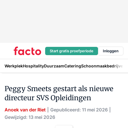
Start gratis proefperiode
Inloggen
Werkplek
Hospitality
Duurzaam
Catering
Schoonmaakbedrijven
H
Peggy Smeets gestart als nieuwe
directeur SVS Opleidingen
Anoek van der Riet
Gepubliceerd: 11 mei 2026
Gewijzigd: 13 mei 2026