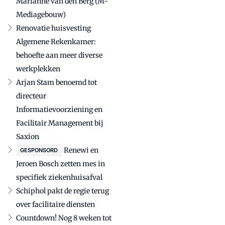
Marianne van den Berg (M-
Mediagebouw)
Renovatie huisvesting
Algemene Rekenkamer:
behoefte aan meer diverse
werkplekken
Arjan Stam benoemd tot
directeur
Informatievoorziening en
Facilitair Management bij
Saxion
Renewi en
GESPONSORD
Jeroen Bosch zetten mes in
specifiek ziekenhuisafval
Schiphol pakt de regie terug
over facilitaire diensten
Countdown! Nog 8 weken tot