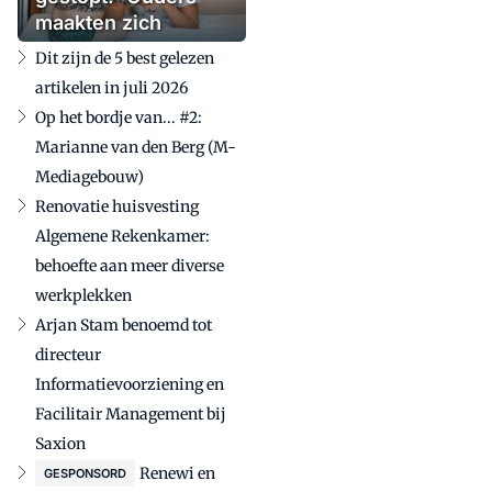
maakten zich
zorgen'
Dit zijn de 5 best gelezen
artikelen in juli 2026
Op het bordje van... #2:
Marianne van den Berg (M-
Mediagebouw)
Renovatie huisvesting
Algemene Rekenkamer:
behoefte aan meer diverse
werkplekken
Arjan Stam benoemd tot
directeur
Informatievoorziening en
Facilitair Management bij
Saxion
Renewi en
GESPONSORD