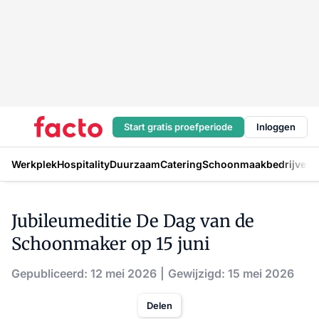
Start gratis proefperiode
Inloggen
Werkplek
Hospitality
Duurzaam
Catering
Schoonmaakbedrijven
H
Jubileumeditie De Dag van de
Schoonmaker op 15 juni
Gepubliceerd: 12 mei 2026
Gewijzigd: 15 mei 2026
Delen