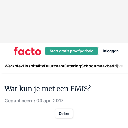
Start gratis proefperiode
Inloggen
Werkplek
Hospitality
Duurzaam
Catering
Schoonmaakbedrijven
H
Wat kun je met een FMIS?
Gepubliceerd: 03 apr. 2017
Delen