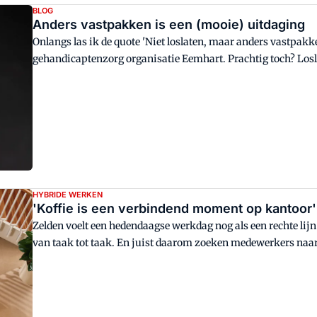
BLOG
Anders vastpakken is een (mooie) uitdaging
Onlangs las ik de quote 'Niet loslaten, maar anders vastpakk
gehandicaptenzorg organisatie Eemhart. Prachtig toch? Loslat
zich. Niet gek dat ik er soms moeite mee heb. Daarom is 'and
HYBRIDE WERKEN
'Koffie is een verbindend moment op kantoor
Zelden voelt een hedendaagse werkdag nog als een rechte lijn 
van taak tot taak. En juist daarom zoeken medewerkers naa
beginnen die … bij koffie.