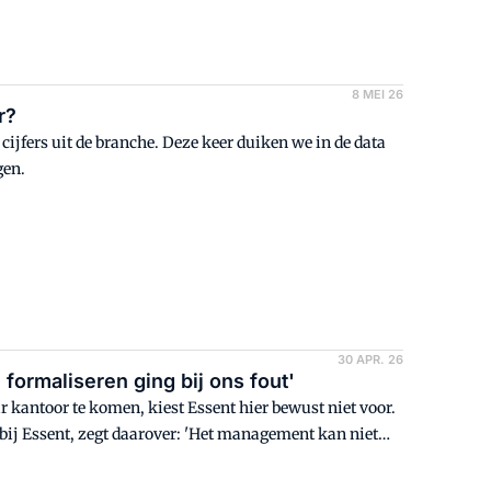
8 MEI 26
r?
n cijfers uit de branche. Deze keer duiken we in de data
gen.
30 APR. 26
formaliseren ging bij ons fout'
kantoor te komen, kiest Essent hier bewust niet voor.
 bij Essent, zegt daarover: 'Het management kan niet
 doen.' In de Facto Podcast vertelt klein Goldewijk meer