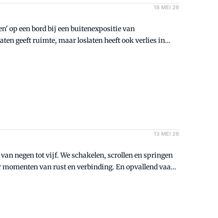
18 MEI 26
en' op een bord bij een buitenexpositie van
en geeft ruimte, maar loslaten heeft ook verlies in
ers vastpakken' voor mij veel aantrekkelijker.
13 MEI 26
'
van negen tot vijf. We schakelen, scrollen en springen
r momenten van rust en verbinding. En opvallend vaak