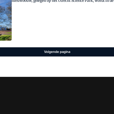
nieuwbouw, gelegen op het Utrecht Science Park, wordt in d
stonden duurzaamheid en een inrichting gericht op hybride 
Volgende pagina