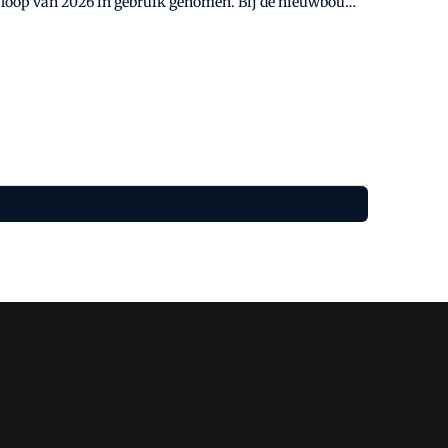
e loop van 2026 in gebruik genomen. Bij de nieuwbouw
werken centraal.