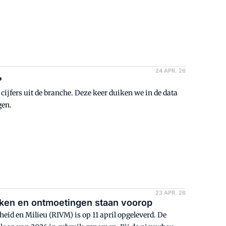
24 APR. 26
?
n cijfers uit de branche. Deze keer duiken we in de data
gen.
23 APR. 26
rken en ontmoetingen staan voorop
eid en Milieu (RIVM) is op 11 april opgeleverd. De