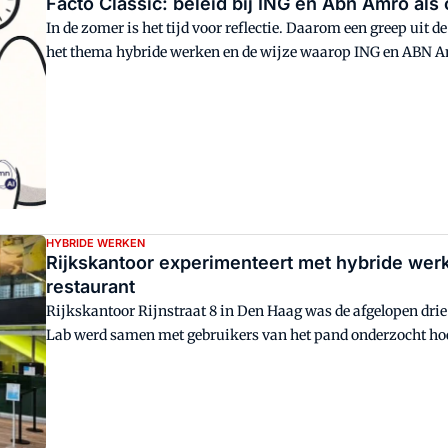
Facto Classic: beleid bij ING en Abn Amro als
In de zomer is het tijd voor reflectie. Daarom een greep uit 
het thema hybride werken en de wijze waarop ING en ABN 
HYBRIDE WERKEN
Rijkskantoor experimenteert met hybride werk
restaurant
Rijkskantoor Rijnstraat 8 in Den Haag was de afgelopen drie 
Lab werd samen met gebruikers van het pand onderzocht hoe
ondersteund. Dat gebeurde met zes experimenten.