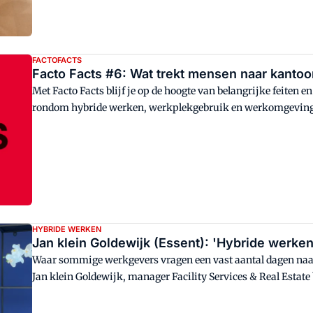
FACTOFACTS
Facto Facts #6: Wat trekt mensen naar kantoo
Met Facto Facts blijf je op de hoogte van belangrijke feiten e
rondom hybride werken, werkplekgebruik en werkomgevin
HYBRIDE WERKEN
Jan klein Goldewijk (Essent): 'Hybride werken 
Waar sommige werkgevers vragen een vast aantal dagen naar 
Jan klein Goldewijk, manager Facility Services & Real Estate
per se bepalen hoe, waar en wanneer jij je werk het beste kan
over het hybride werken-beleid van Essent.