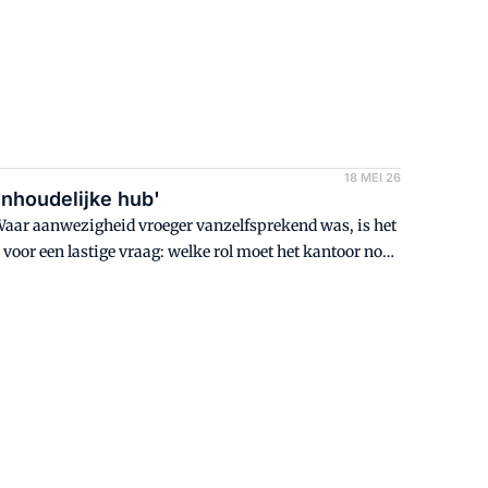
18 MEI 26
inhoudelijke hub'
Waar aanwezigheid vroeger vanzelfsprekend was, is het
 voor een lastige vraag: welke rol moet het kantoor nog
nder Leenders van EW Facility Services.