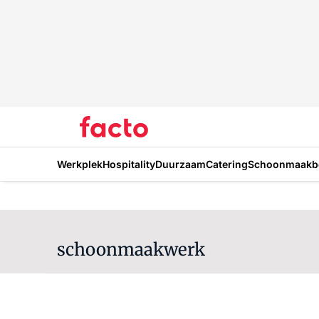
Werkplek
Hospitality
Duurzaam
Catering
Schoonmaakbe
schoonmaakwerk