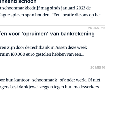
linkend schoon
Het schoonmaakbedrijf mag sinds januari 2023 de
gue spic en span houden. "Een locatie die ons op het
26 JAN. 23
fen voor 'opruimen' van bankrekening
aren zijn door de rechtbank in Assen deze week
 ruim 160.000 euro gestolen hebben van een
e celstraf van vier maanden.
20 MEI 16
oor hun kantoor- schoonmaak- of ander werk. Of niet
nagers best dankjewel zeggen tegen hun medewerkers