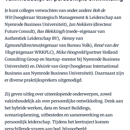
Je kunt colleges verwachten van onder andere
Bob de
Wit
(hoogleraar Strategisch Management & Leiderschap aan
Nyenrode Business Universiteit),
Jan Nekkers
(directeur
Future Consult),
Bas Blekkingh
(mede-eigenaar van
Authentiek Leiderschap BV),
Henny van
Egmond
(directeur/eigenaar van Bureau Yolk),
René van der
Vlugt
(eigenaar WRKPLC),
Mike Hoogveld
(partner Holland
Consulting Group en Startup-mentor bij Nyenrode Business
Universiteit) en
Désirée van Gorp
(hoogleraar International
Business aan Nyenrode Business Universiteit). Daarnaast zijn
er diverse praktijksprekers uitgenodigd.
Zij geven uitleg over uiteenlopende onderwerpen, zowel
vakinhoudelijk als over persoonlijke ontwikkeling. Denk aan
het hybride werken, data en Smart Buildings,
scenarioplanning, uitbesteden en samenwerking en aan
persoonlijk leiderschap. Tijdens het leertraject komen
verschillende vragen aan bod, bijvoorbeeld: