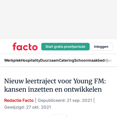
Start gratis proefperiode
Inloggen
Werkplek
Hospitality
Duurzaam
Catering
Schoonmaakbedrijven
H
Nieuw leertraject voor Young FM:
kansen inzetten en ontwikkelen
Redactie Facto
Gepubliceerd: 21 sep. 2021
Gewijzigd: 27 okt. 2021