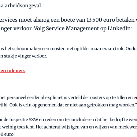
rvices moet alsnog een boete van 13.500 euro betalen 
inger verloor. Volg Service Management op LinkedIn:
s het schoonmaken een rooster niet optilde, maar eraan trok. Onduid
en stukje vinger verloor.
 en inleners
t personeel eerder al expliciet is verteld de roosters op te tillen en
tild. Ook is erin opgenomen dat er niet aan getrokken mag worden.”
or de Inspectie SZW en reden om te concluderen dat het bedrijf te w
e weinig toezicht. Het achteraf wijzigen van en wijzen van medewerk
00 euro.