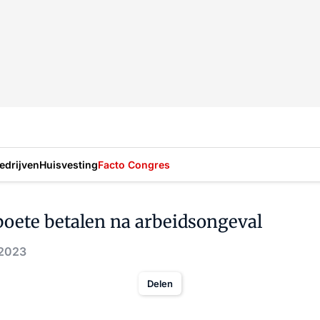
drijven
Huisvesting
Facto Congres
oete betalen na arbeidsongeval
 2023
Delen