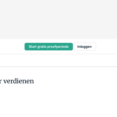
Start gratis proefperiode
Inloggen
r verdienen