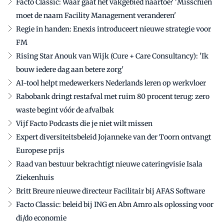
Facto Classic: Waar gaat het vakgebied naartoe? 'Misschien
moet de naam Facility Management veranderen'
Regie in handen: Enexis introduceert nieuwe strategie voor
FM
Rising Star Anouk van Wijk (Cure + Care Consultancy): 'Ik
bouw iedere dag aan betere zorg'
AI-tool helpt medewerkers Nederlands leren op werkvloer
Rabobank dringt restafval met ruim 80 procent terug: zero
waste begint vóór de afvalbak
Vijf Facto Podcasts die je niet wilt missen
Expert diversiteitsbeleid Jojanneke van der Toorn ontvangt
Europese prijs
Raad van bestuur bekrachtigt nieuwe cateringvisie Isala
Ziekenhuis
Britt Breure nieuwe directeur Facilitair bij AFAS Software
Facto Classic: beleid bij ING en Abn Amro als oplossing voor
di/do economie