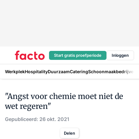
Start gratis proefperiode
Inloggen
Werkplek
Hospitality
Duurzaam
Catering
Schoonmaakbedrijven
H
"Angst voor chemie moet niet de
wet regeren"
Gepubliceerd: 26 okt. 2021
Delen