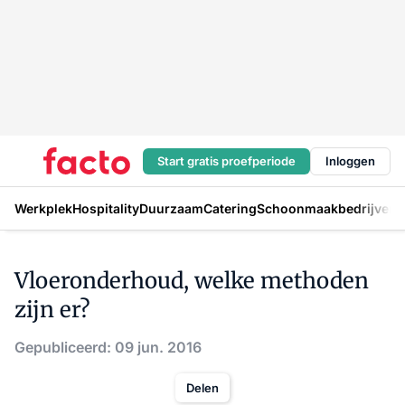
Start gratis proefperiode
Inloggen
Werkplek
Hospitality
Duurzaam
Catering
Schoonmaakbedrijven
H
Vloeronderhoud, welke methoden
zijn er?
Gepubliceerd: 09 jun. 2016
Delen