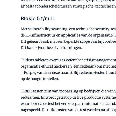
incident. Een SOC kan intern aanwezig zijn of (deels) ui
Er bestaat onderscheid tussen strategische, tactische e
Blokje 5 t/m 11
Met vulnerability scanning, een technische security-t
de IT-infrastructuur en applicaties van de organisatie
Dit gebeurt vaak met een beperkte scope van bijvoorbe
Dit kan bijvoorbeeld via trainingen.
Tijdens tabletop exercises oefent het crisismanagement
organisatie ethical hackers in (een redteam) om met het 
= Purple, vandaar deze naam). Bij redteam-testen huur
op de hoogte te stellen.
TIBER-testen zijn van toepassing op bedrijven die van v
redteamen. Er wordt getest op de live productie systeme
waardoor na de test het verbeterplan automatisch aandac
nagespeeld. De uitkomsten van de test worden na afloo