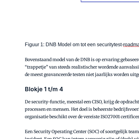
Figuur 1: DNB Model om tot een securitytest-
roadm
Bovenstaand model van de DNB is op ervaring gebaseerd.
“trappetje” van steeds realistischer wordende aanvalss
de meest geavanceerde testen niet jaarlijks worden uit
Blokje 1 t/m 4
De security-functie, meestal een CISO, krijg de opdrach
processen en mensen. Het doel is beheerste bedrijfsvoer
organisatie beschikt over de vereiste ISO27001 certifi
Een Security Operating Center (SOC) of soortgelijk team