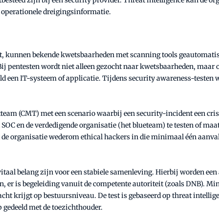
tbesteed zijn bij een security provider. Threat intelligence kan de o
n operationele dreigingsinformatie.
est, kunnen bekende kwetsbaarheden met scanning tools geautomatis
. Bij pentesten wordt niet alleen gezocht naar kwetsbaarheden, maar
eld een IT-systeem of applicatie. Tijdens security awareness-test
team (CMT) met een scenario waarbij een security-incident een cris
SOC en de verdedigende organisatie (het blueteam) te testen of maatr
t de organisatie wederom ethical hackers in die minimaal één aanva
itaal belang zijn voor een stabiele samenleving. Hierbij worden een
n, er is begeleiding vanuit de competente autoriteit (zoals DNB). M
ht krijgt op bestuursniveau. De test is gebaseerd op threat intellig
p gedeeld met de toezichthouder.