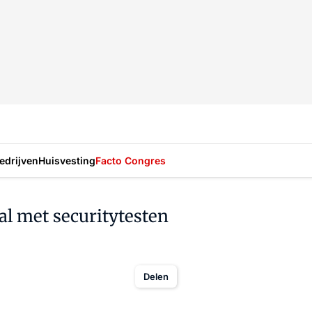
drijven
Huisvesting
Facto Congres
l met securitytesten
Delen