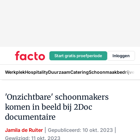
Start gratis proefperiode
Inloggen
Werkplek
Hospitality
Duurzaam
Catering
Schoonmaakbedrijven
H
'Onzichtbare' schoonmakers
komen in beeld bij 2Doc
documentaire
Jamila de Ruiter
Gepubliceerd: 10 okt. 2023
Gewijzigd: 11 okt. 2023