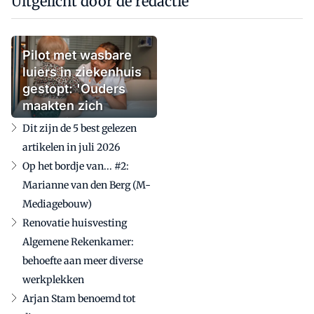
Uitgelicht door de redactie
Pilot met wasbare
luiers in ziekenhuis
gestopt: 'Ouders
maakten zich
zorgen'
Dit zijn de 5 best gelezen
artikelen in juli 2026
Op het bordje van... #2:
Marianne van den Berg (M-
Mediagebouw)
Renovatie huisvesting
Algemene Rekenkamer:
behoefte aan meer diverse
werkplekken
Arjan Stam benoemd tot