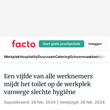
Start gratis proefperiode
Inloggen
Werkplek
Hospitality
Duurzaam
Catering
Schoonmaakbedrijven
H
Een vijfde van alle werknemers
mijdt het toilet op de werkplek
vanwege slechte hygiëne
Gepubliceerd: 26 feb. 2024
Gewijzigd: 28 feb. 2024