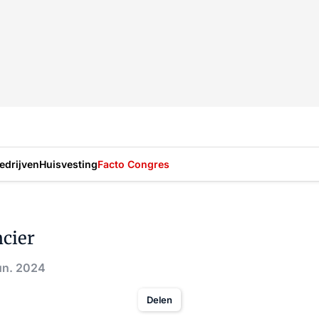
drijven
Huisvesting
Facto Congres
ncier
un. 2024
Delen