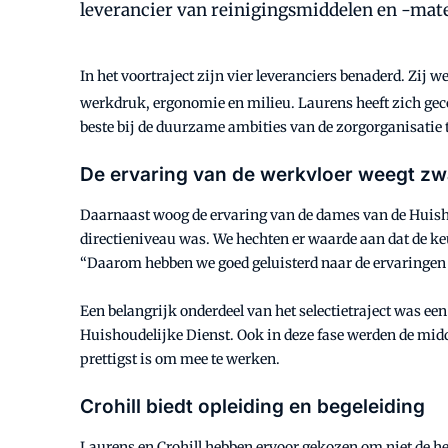
leverancier van reinigingsmiddelen en -mate
In het voortraject zijn vier leveranciers benaderd. Zij
werkdruk, ergonomie en milieu. Laurens heeft zich g
beste bij de duurzame ambities van de zorgorganisatie 
De ervaring van de werkvloer weegt zw
Daarnaast woog de ervaring van de dames van de Huishou
directieniveau was. We hechten er waarde aan dat de keu
“Daarom hebben we goed geluisterd naar de ervaringen v
Een belangrijk onderdeel van het selectietraject was ee
Huishoudelijke Dienst. Ook in deze fase werden de mid
prettigst is om mee te werken.
Crohill biedt opleiding en begeleiding
Laurens en Crohill hebben ervoor gekozen om niet de he