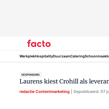
Werkplek
Hospitality
Duurzaam
Catering
Schoonmaakbe
GESPONSORD
Laurens kiest Crohill als levera
redactie Contentmarketing
Gepubliceerd: 07 j