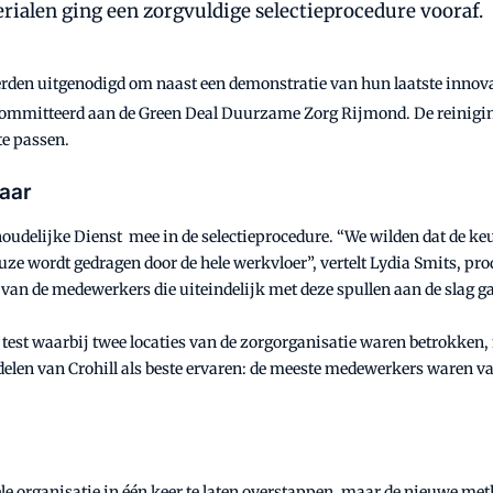
rialen ging een zorgvuldige selectieprocedure vooraf.
 werden uitgenodigd om naast een demonstratie van hun laatste innova
ecommitteerd aan de Green Deal Duurzame Zorg Rijmond. De reinig
te passen.
aar
delijke Dienst mee in de selectieprocedure. “We wilden dat de keuze
ze wordt gedragen door de hele werkvloer”, vertelt Lydia Smits, prod
an de medewerkers die uiteindelijk met deze spullen aan de slag g
n test waarbij twee locaties van de zorgorganisatie waren betrokken,
delen van Crohill als beste ervaren: de meeste medewerkers waren v
le organisatie in één keer te laten overstappen, maar de nieuwe me