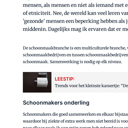
mensen, als mensen en niet als iemand met e
of etniciteit. Nee, de wereld kan veel leren
'gezonde' mensen een beperking hebben als je 
middenin. Dagelijks mag ik ervaren dat er me
De schoonmaakbranche is een multiculturele branche, w
schoonmaakbedrijven en tussen schoonmaakbedrijven en o
schoonmaak. Samenwerking is nodig op elk niveau.
LEESTIP:
Trends voor het kleinste kamertje: “D
Schoonmakers onderling
Schoonmakers die goed samenwerken en elkaar bijstaan,
waardoor bij ziekte of extra werk men niet bereid is voo
naar elkaar zoals ik van mijn zonen heb geleerd naar a