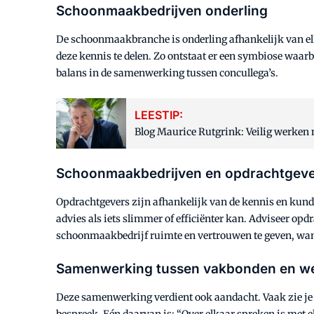
Schoonmaakbedrijven onderling
De schoonmaakbranche is onderling afhankelijk van elka
deze kennis te delen. Zo ontstaat er een symbiose waarb
balans in de samenwerking tussen concullega’s.
LEESTIP:
Blog Maurice Rutgrink: Veilig werken
Schoonmaakbedrijven en opdrachtgeve
Opdrachtgevers zijn afhankelijk van de kennis en kund
advies als iets slimmer of efficiënter kan. Adviseer op
schoonmaakbedrijf ruimte en vertrouwen te geven, wa
Samenwerking tussen vakbonden en we
Deze samenwerking verdient ook aandacht. Vaak zie je hi
bespreek. Eén daarvan is: “Over elkaar spreken is met