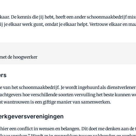
ar. De kennis die jij hebt, heeft een ander schoonmaakbedrijf missc
ij je elkaar werk gunt, omdat je elkaar helpt. Vertrouw elkaar en m
 met de hoogwerker
rs
e van het schoonmaakbedrijf. Je wordt ingehuurd als dienstverlene
drachtgevers hoe verschillende soorten vervuiling het beste kunnen
nt wantrouwen is een giftige manier van samenwerken.
rkgeversverenigingen
er een conflict in wensen en belangen. Dit doet me denken aan de tr
 elkaar spreken.” Wordt er in gesprekken tussen vakbonden en werkg