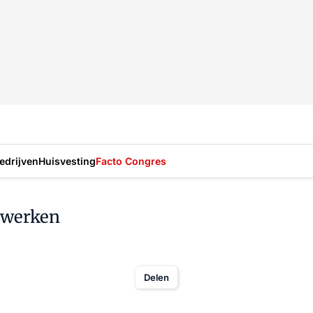
drijven
Huisvesting
Facto Congres
nwerken
Delen