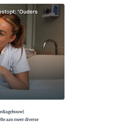
estopt: 'Ouders
Mediagebouw)
te aan meer diverse