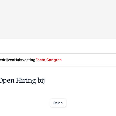
drijven
Huisvesting
Facto Congres
Open Hiring bij
Delen