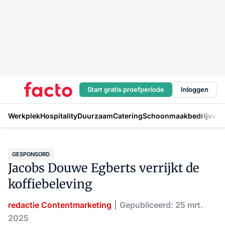
Start gratis proefperiode
Inloggen
Werkplek
Hospitality
Duurzaam
Catering
Schoonmaakbedrijven
H
GESPONSORD
Jacobs Douwe Egberts verrijkt de
koffiebeleving
redactie Contentmarketing
Gepubliceerd: 25 mrt.
2025