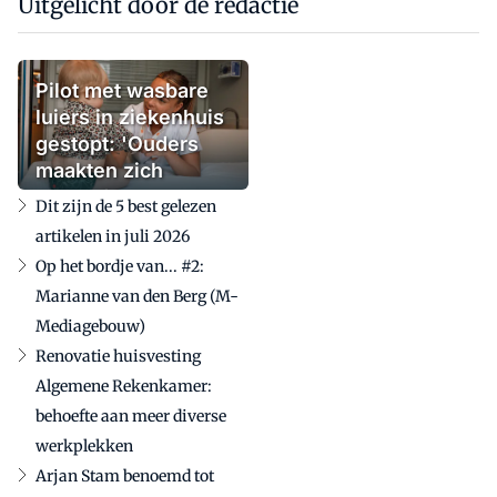
Uitgelicht door de redactie
Pilot met wasbare
luiers in ziekenhuis
gestopt: 'Ouders
maakten zich
zorgen'
Dit zijn de 5 best gelezen
artikelen in juli 2026
Op het bordje van... #2:
Marianne van den Berg (M-
Mediagebouw)
Renovatie huisvesting
Algemene Rekenkamer:
behoefte aan meer diverse
werkplekken
Arjan Stam benoemd tot