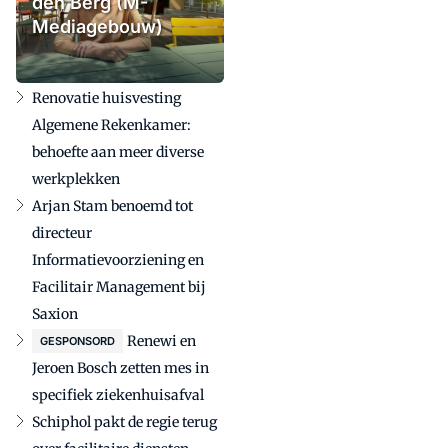
den Berg (M-
Mediagebouw)
Renovatie huisvesting
Algemene Rekenkamer:
behoefte aan meer diverse
werkplekken
Arjan Stam benoemd tot
directeur
Informatievoorziening en
Facilitair Management bij
Saxion
Renewi en
GESPONSORD
Jeroen Bosch zetten mes in
specifiek ziekenhuisafval
Schiphol pakt de regie terug