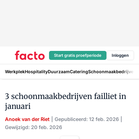
Start gratis proefperiode
Inloggen
Werkplek
Hospitality
Duurzaam
Catering
Schoonmaakbedrijven
H
3 schoonmaakbedrijven failliet in
januari
Anoek van der Riet
Gepubliceerd: 12 feb. 2026
Gewijzigd: 20 feb. 2026