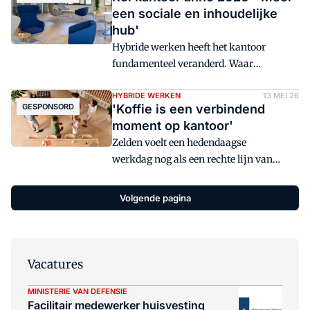
schreef de afgelopen maanden
een sociale en inhoudelijke
verschillende artikelen over de
hub'
uitdagingen en oplossingen rond
Hybride werken heeft het kantoor
circulair kantoormeubilair.
fundamenteel veranderd. Waar
aanwezigheid vroeger vanzelfsprekend
was, is het nu een bewuste keuze. Dat
HYBRIDE WERKEN
13 MEI 26
GESPONSORD
'Koffie is een verbindend
stelt facilitair verantwoordelijken voor
moment op kantoor'
een lastige vraag: welke rol moet het
Zelden voelt een hedendaagse
kantoor nog vervullen? 'Een kantoor
werkdag nog als een rechte lijn van
moet geen doel op zich zijn', zegt Sander
negen tot vijf. We schakelen, scrollen en
Leenders van EW Facility Services.
springen van taak tot taak. En juist
Volgende pagina
daarom zoeken medewerkers naar
momenten van rust en verbinding. En
opvallend vaak beginnen die … bij
koffie.
Vacatures
MINISTERIE VAN DEFENSIE
Facilitair medewerker huisvesting