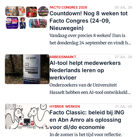
FACTO CONGRES 2026
30 JUL. 26
Countdown! Nog 8 weken tot
Facto Congres (24-09,
Nieuwegein)
Vandaag over precies 8 weken! Dan is
het donderdag 24 september en vindt het
Facto Congres 2026 plaats. Het totale
programma is bekend en vind je in dit
ARBEIDSMARKT
27 JUL. 26
AI-tool helpt medewerkers
artikel.
Nederlands leren op
werkvloer
Onderzoekers van de Universiteit
Hasselt hebben een AI-tool ontwikkeld
waarmee anderstalige medewerkers
Nederlands kunnen oefenen tijdens hun
HYBRIDE WERKEN
21 JUL. 26
Facto Classic: beleid bij ING
werk. De toepassing vertaalt moeilijke
en Abn Amro als oplossing
woorden uit digitale werkinstructies en
voor di/do economie
maakt persoonlijke woordenlijsten en
In de zomer is het tijd voor reflectie.
quizzen.