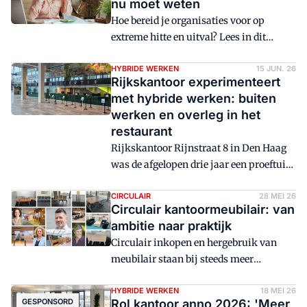
nu moet weten
bureaus, maar bij betere
Hoe bereid je organisaties voor op
dataverzameling.
extreme hitte en uitval? Lees in dit
artikel hoe hittestress het facilitaire
werkveld raakt op steeds meer fronten.
HYBRIDE WERKEN
15 JUN. 26
Rijkskantoor experimenteert
Van een Rotterdamse oefening met 48
met hybride werken: buiten
uur zonder stroom tot leiderschap bij
werken en overleg in het
klimaatrisico's, gezonde
restaurant
onderwijsruimtes, de rol van FM bij
Rijkskantoor Rijnstraat 8 in Den Haag
business continuity en de vraag wie
was de afgelopen drie jaar een proeftuin
thuis voor verkoeling zorgt.
voor hybride werken. In het Living Lab
werd samen met gebruikers van het
CIRCULAIR
28 MEI 26
Circulair kantoormeubilair: van
pand onderzocht hoe hybride werken in
ambitie naar praktijk
de praktijk beter kan worden
Circulair inkopen en hergebruik van
ondersteund. Dat gebeurde met zes
meubilair staan bij steeds meer
experimenten.
organisaties hoog op de agenda. Maar
hoe pak je dat in de praktijk aan? Facto
HYBRIDE WERKEN
18 MEI 26
GESPONSORD
Rol kantoor anno 2026: 'Meer