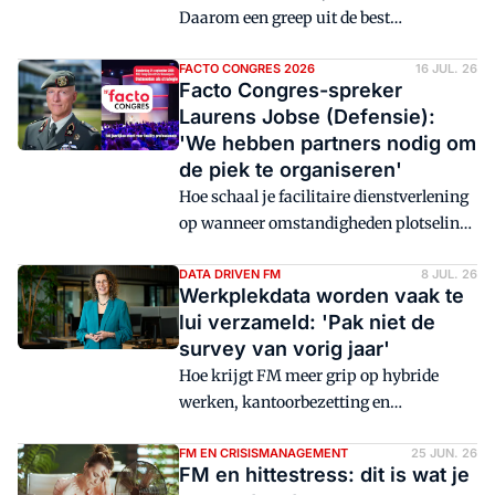
Daarom een greep uit de best
gewaardeerde artikelen van Facto. Deze
keer met het thema hybride werken en
FACTO CONGRES 2026
16 JUL. 26
Facto Congres-spreker
de wijze waarop ING en ABN Amro
Laurens Jobse (Defensie):
omgaan met de di-do-economie.
'We hebben partners nodig om
de piek te organiseren'
Hoe schaal je facilitaire dienstverlening
op wanneer omstandigheden plotseling
veranderen? Tijdens deze kennissessie
op het Facto Congres 2026 neemt
DATA DRIVEN FM
8 JUL. 26
Werkplekdata worden vaak te
brigadegeneraal Laurens Jobse
lui verzameld: 'Pak niet de
bezoekers mee in de wereld van het
survey van vorig jaar'
Facilitair Bedrijf Defensie.
Hoe krijgt FM meer grip op hybride
werken, kantoorbezetting en
werkplekdata? Volgens hoogleraar
Rianne Appel-Meulenbroek begint dat
FM EN CRISISMANAGEMENT
25 JUN. 26
FM en hittestress: dit is wat je
niet bij verplichte kantoordagen of extra