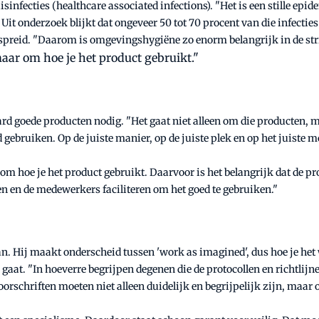
ecties (healthcare associated infections). "Het is een stille epidemi
 Uit onderzoek blijkt dat ongeveer 50 tot 70 procent van die infecti
rspreid. "Daarom is omgevingshygiëne zo enorm belangrijk in de stri
maar om hoe je het product gebruikt."
ard goede producten nodig. "Het gaat niet alleen om die producten
d gebruiken. Op de juiste manier, op de juiste plek en op het juiste 
om hoe je het product gebruikt. Daarvoor is het belangrijk dat de pro
n en de medewerkers faciliteren om het goed te gebruiken."
Hij maakt onderscheid tussen 'work as imagined', dus hoe je het we
oe gaat. "In hoeverre begrijpen degenen die de protocollen en richtlij
chriften moeten niet alleen duidelijk en begrijpelijk zijn, maar o