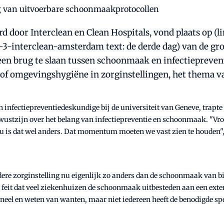
 door Interclean en Clean Hospitals, vond plaats op (li
-3-interclean-amsterdam text: de derde dag) van de g
een brug te slaan tussen schoonmaak en infectiepreve
f omgevingshygiëne in zorginstellingen, het thema va
 en infectiepreventiedeskundige bij de universiteit van Geneve, trap
ewustzijn over het belang van infectiepreventie en schoonmaak. "Vro
 is dat wel anders. Dat momentum moeten we vast zien te houden", 
e zorginstelling nu eigenlijk zo anders dan de schoonmaak van bij
het feit dat veel ziekenhuizen de schoonmaak uitbesteden aan een ext
ioneel en weten van wanten, maar niet iedereen heeft de benodigde sp