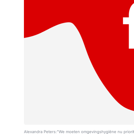
Alexandra Peters:"We moeten omgevingshygiëne nu priorit