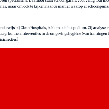
 een specialisme. Daardoor staat schoon garant voor veilig. Dat mo
hoon is, maar om ook te kijken naar de manier waarop er schoongemaa
onderwijs bij Clean Hospitals, beklom ook het podium. Zij analyse
aag: kunnen interventies in de omgevingshygiëne (van trainingen to
isinfecties?