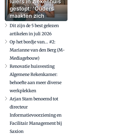
luiers in ziekenhuis
gestopt: 'Ouders
maakten zich
zorgen'
Dit zijn de 5 best gelezen
artikelen in juli 2026
Op het bordje van... #2:
Marianne van den Berg (M-
Mediagebouw)
Renovatie huisvesting
Algemene Rekenkamer:
behoefte aan meer diverse
werkplekken
Arjan Stam benoemd tot
directeur
Informatievoorziening en
Facilitair Management bij
Saxion