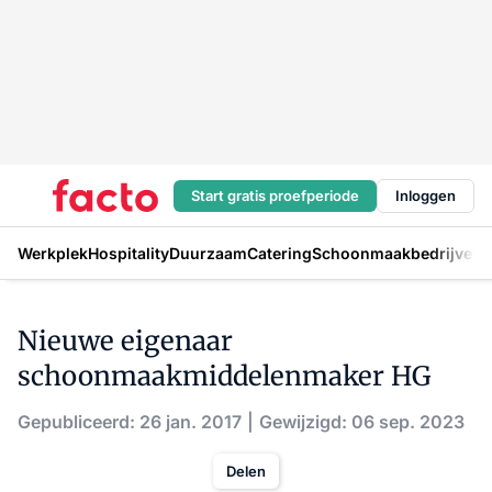
Start gratis proefperiode
Inloggen
Werkplek
Hospitality
Duurzaam
Catering
Schoonmaakbedrijven
H
Nieuwe eigenaar
schoonmaakmiddelenmaker HG
Gepubliceerd: 26 jan. 2017
Gewijzigd: 06 sep. 2023
Delen