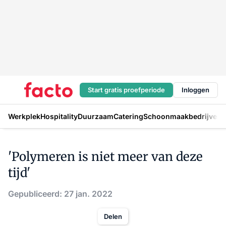
Start gratis proefperiode
Inloggen
Werkplek
Hospitality
Duurzaam
Catering
Schoonmaakbedrijven
H
'Polymeren is niet meer van deze
tijd'
Gepubliceerd: 27 jan. 2022
Delen