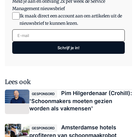
Meld je aan en ontvang 2x per week de Service
Management nieuwsbrief
Ik maak direct een account aan om artikelen uit de
nieuwsbrief te kunnen lezen.
E-mail
Schrijf je in!
Lees ook
Pim Hilgerdenaar (Crohill):
GESPONSORD
'Schoonmakers moeten gezien
worden als vakmensen'
Amsterdamse hotels
GESPONSORD
profiteren van schoonmaakrobot