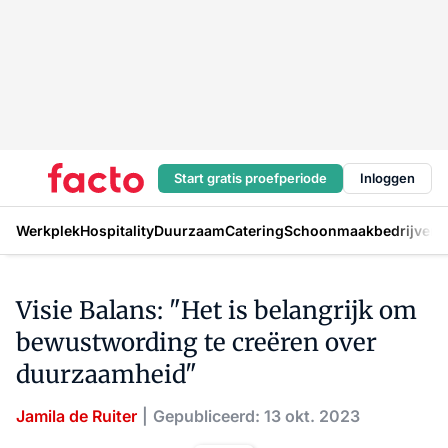
Start gratis proefperiode
Inloggen
Werkplek
Hospitality
Duurzaam
Catering
Schoonmaakbedrijven
H
Visie Balans: "Het is belangrijk om
bewustwording te creëren over
duurzaamheid"
Jamila de Ruiter
Gepubliceerd: 13 okt. 2023