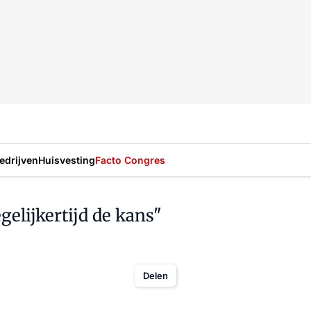
drijven
Huisvesting
Facto Congres
gelijkertijd de kans"
Delen