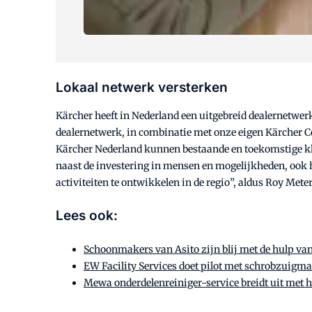
Lokaal netwerk versterken
Kärcher heeft in Nederland een uitgebreid dealernetwer
dealernetwerk, in combinatie met onze eigen Kärcher Ce
Kärcher Nederland kunnen bestaande en toekomstige kla
naast de investering in mensen en mogelijkheden, ook he
activiteiten te ontwikkelen in de regio”, aldus Roy Mete
Lees ook:
Schoonmakers van Asito zijn blij met de hulp va
EW Facility Services doet pilot met schrobzuigm
Mewa onderdelenreiniger-service breidt uit met 