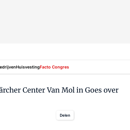
drijven
Huisvesting
Facto Congres
ärcher Center Van Mol in Goes over
Delen