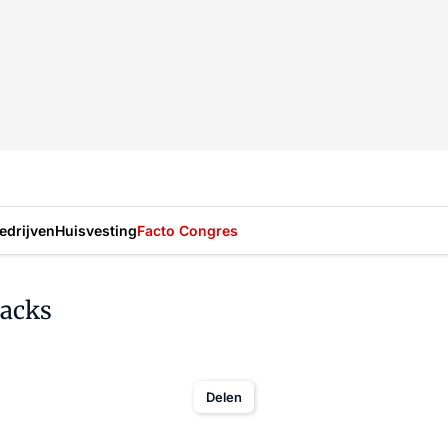
drijven
Huisvesting
Facto Congres
hacks
Delen