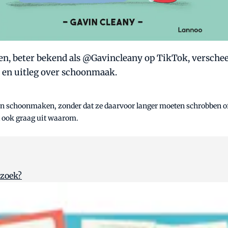
, beter bekend als @Gavincleany op TikTok, verscheen
s en uitleg over schoonmaak.
ren schoonmaken, zonder dat ze daarvoor langer moeten schrobben of 
t ook graag uit waarom.
rzoek?