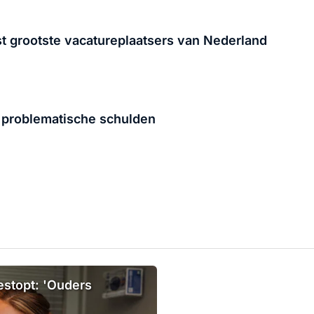
ijst grootste vacatureplaatsers van Nederland
ij problematische schulden
estopt: 'Ouders