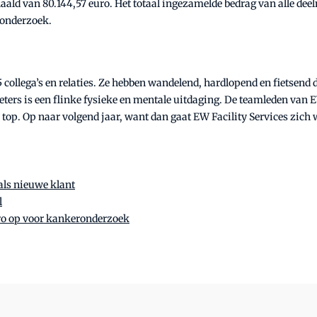
ald van 80.144,57 euro. Het totaal ingezamelde bedrag van alle deeln
ronderzoek.
5 collega’s en relaties. Ze hebben wandelend, hardlopend en fietsend
ters is een flinke fysieke en mentale uitdaging. De teamleden van 
top. Op naar volgend jaar, want dan gaat EW Facility Services zich 
 als nieuwe klant
l
ro op voor kankeronderzoek