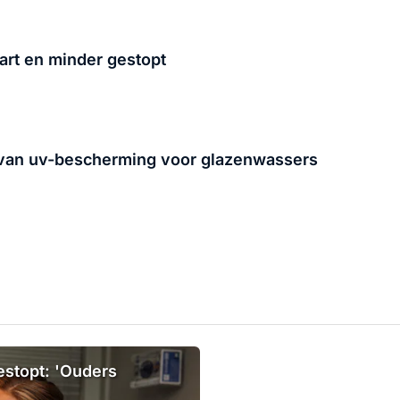
rt en minder gestopt
 van uv-bescherming voor glazenwassers
estopt: 'Ouders