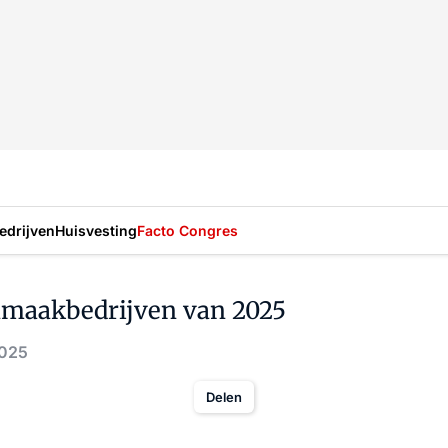
drijven
Huisvesting
Facto Congres
onmaakbedrijven van 2025
2025
Delen