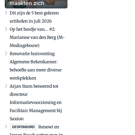
maakten zich
zorgen'
Dit zijn de 5 best gelezen
artikelen in juli 2026
Op het bordje van... #2:
Marianne van den Berg (M-
Mediagebouw)
Renovatie huisvesting
Algemene Rekenkamer:
behoefte aan meer diverse
werkplekken
Arjan Stam benoemd tot
directeur
Informatievoorziening en
Facilitair Management bij
Saxion
Renewi en
GESPONSORD