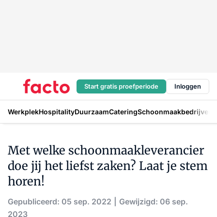
Start gratis proefperiode
Inloggen
Werkplek
Hospitality
Duurzaam
Catering
Schoonmaakbedrijven
H
Met welke schoonmaakleverancier
doe jij het liefst zaken? Laat je stem
horen!
Gepubliceerd: 05 sep. 2022
Gewijzigd: 06 sep.
2023