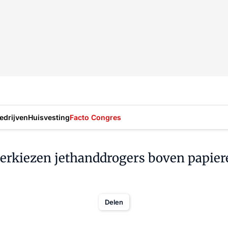
drijven
Huisvesting
Facto Congres
verkiezen jethanddrogers boven papi
Delen