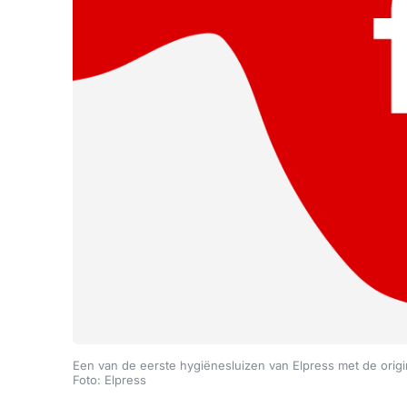
Een van de eerste hygiënesluizen van Elpress met de orig
Foto: Elpress