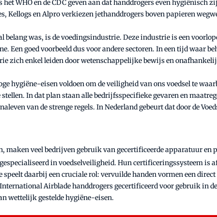
s het WHO en de CDC geven aan dat handdrogers even hygiënisch zi
gles, Kellogs en Alpro verkiezen jethanddrogers boven papieren wegw
l belang was, is de voedingsindustrie. Deze industrie is een voorl
ne. Een goed voorbeeld dus voor andere sectoren. In een tijd waar 
ie zich enkel leiden door wetenschappelijke bewijs en onafhankelijk
ge hygiëne-eisen voldoen om de veiligheid van ons voedsel te waarbo
stellen. In dat plan staan alle bedrijfsspecifieke gevaren en maatre
naleven van de strenge regels. In Nederland gebeurt dat door de Voe
n, maken veel bedrijven gebruik van gecertificeerde apparatuur en p
 gespecialiseerd in voedselveiligheid. Hun certificeringssysteem is a
peelt daarbij een cruciale rol: vervuilde handen vormen een direct
nternational Airblade handdrogers gecertificeerd voor gebruik in d
an wettelijk gestelde hygiëne-eisen.