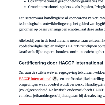
Ook internationale gezondheidsorganisaties zoal
Grote internationele spelers zoals Pepsico, Prin
Een sector waar handhygiëne al voor corona van cruciaa
technologische ontwikkelingen op het gebied van hygië
genomen op basis van angst en emotie, laat deze industr
Alle bedrijven in de food branche moeten aan extreem ho
voedselveiligheidsplan volgens HACCP-richtlijnen op te 
Onafhankelijke experts houden continu toezicht op het 
Certificering door HACCP International
Om aan de strikte wet- en regelgeving te kunnen voldoe
HACCP International
, een onafhankelijke instelling
omgevingen waar voedsel wordt verwerkt. Handhygiëne s
(volks)gezondheid. Na kritisch onderzoek heeft HACCP I
van deze jethanddrogers bijdraagt aan bij de naleving v