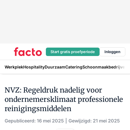
Start gratis proefperiode
Inloggen
Werkplek
Hospitality
Duurzaam
Catering
Schoonmaakbedrijven
H
NVZ: Regeldruk nadelig voor
ondernemersklimaat professionele
reinigingsmiddelen
Gepubliceerd: 16 mei 2025
Gewijzigd: 21 mei 2025