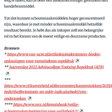
weg te halen, kan je beter een badkamerreiniger gebruiken dan
handafwasmiddel.
Tot slot kunnen schoonmaakmiddelen hoger geconcentreerd
zijn, waardoor je met minder schoonmaakmiddel hetzelfde
resultaat bereikt. Je hebt dus als inkoper zelf een belangrijke
rol in het kiezen van de meest veilige en duurzame producten.
Bronnen
*
https://www.vno-ncw.nl/artikelen/ondernemers-bieden-
oplossingen-voor-verminderen-regeldruk
**
Jaarverslag 2022 Adviescollege Toetsing Regeldruk (ATR)
***
https://www.rijksoverheid.nl/documenten/kamerstukken/2025/0
bedrijfseffectentoets-en-mkb-indicatorbedrijven-
onderzoeken
****
https://www.nvz.nl/kennisbank/veilig-
schoonmaken/wetgeving-voor-veiligheid-2/