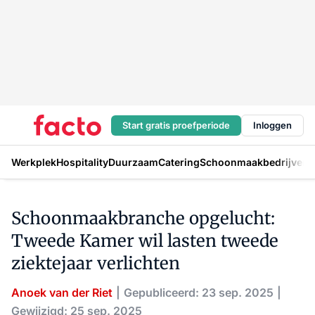
Start gratis proefperiode
Inloggen
Werkplek
Hospitality
Duurzaam
Catering
Schoonmaakbedrijven
H
Schoonmaakbranche opgelucht:
Tweede Kamer wil lasten tweede
ziektejaar verlichten
Anoek van der Riet
Gepubliceerd: 23 sep. 2025
Gewijzigd: 25 sep. 2025