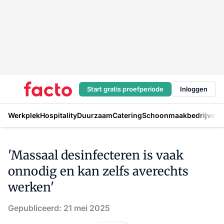
Start gratis proefperiode
Inloggen
Werkplek
Hospitality
Duurzaam
Catering
Schoonmaakbedrijven
H
'Massaal desinfecteren is vaak
onnodig en kan zelfs averechts
werken'
Gepubliceerd: 21 mei 2025