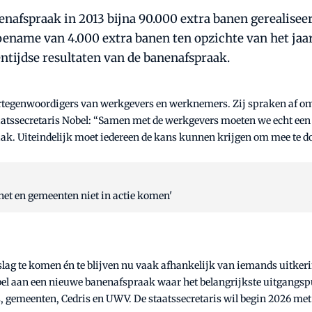
enafspraak in 2013 bijna 90.000 extra banen gerealise
e toename van 4.000 extra banen ten opzichte van het jaa
sentijdse resultaten van de banenafspraak.
rtegenwoordigers van werkgevers en werknemers. Zij spraken af om 
atssecretaris Nobel: “Samen met de werkgevers moeten we echt een 
k. Uiteindelijk moet iedereen de kans kunnen krijgen om mee te doe
et en gemeenten niet in actie komen'
slag te komen én te blijven nu vaak afhankelijk van iemands uitker
 aan een nieuwe banenafspraak waar het belangrijkste uitgangspunt
, gemeenten, Cedris en UWV. De staatssecretaris wil begin 2026 me