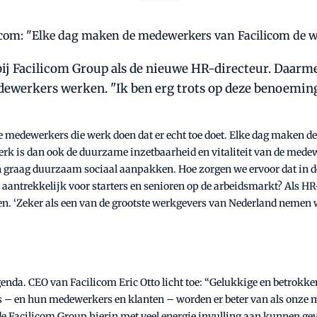
bij Facilicom Group als de nieuwe HR-directeur. Daarme
dewerkers werken. "Ik ben erg trots op deze benoeming
le medewerkers die werk doen dat er echt toe doet. Elke dag maken 
rk is dan ook de duurzame inzetbaarheid en vitaliteit van de medewer
n graag duurzaam sociaal aanpakken. Hoe zorgen we ervoor dat in d
aantrekkelijk voor starters en senioren op de arbeidsmarkt? Als HR
nsen. ‘Zeker als een van de grootste werkgevers van Nederland nem
agenda. CEO van Facilicom Eric Otto licht toe: “Gelukkige en betrok
– en hun medewerkers en klanten – worden er beter van als onze m
 Facilicom Group hierin met veel energie invulling aan kunnen gev