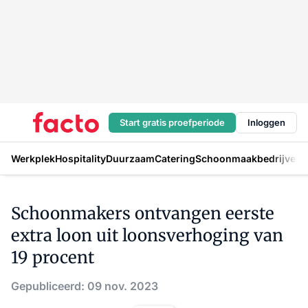
Start gratis proefperiode
Inloggen
Werkplek
Hospitality
Duurzaam
Catering
Schoonmaakbedrijven
H
Schoonmakers ontvangen eerste
extra loon uit loonsverhoging van
19 procent
Gepubliceerd: 09 nov. 2023