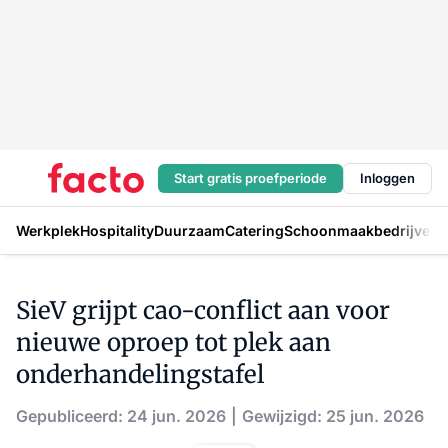
Start gratis proefperiode
Inloggen
Werkplek
Hospitality
Duurzaam
Catering
Schoonmaakbedrijven
H
SieV grijpt cao-conflict aan voor
nieuwe oproep tot plek aan
onderhandelingstafel
Gepubliceerd: 24 jun. 2026
Gewijzigd: 25 jun. 2026