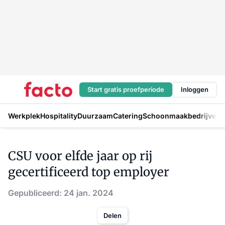
Start gratis proefperiode
Inloggen
Werkplek
Hospitality
Duurzaam
Catering
Schoonmaakbedrijven
H
CSU voor elfde jaar op rij
gecertificeerd top employer
Gepubliceerd: 24 jan. 2024
Delen