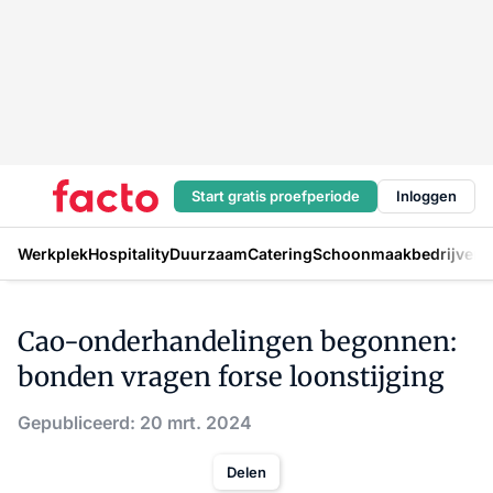
Start gratis proefperiode
Inloggen
Werkplek
Hospitality
Duurzaam
Catering
Schoonmaakbedrijven
H
Cao-onderhandelingen begonnen:
bonden vragen forse loonstijging
Gepubliceerd: 20 mrt. 2024
Delen