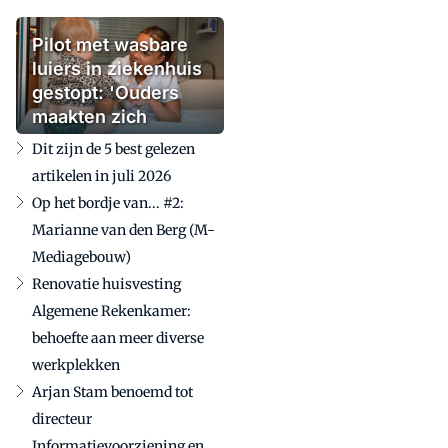
Pilot met wasbare
luiers in ziekenhuis
gestopt: 'Ouders
maakten zich
zorgen'
Dit zijn de 5 best gelezen
artikelen in juli 2026
Op het bordje van... #2:
Marianne van den Berg (M-
Mediagebouw)
Renovatie huisvesting
Algemene Rekenkamer:
behoefte aan meer diverse
werkplekken
Arjan Stam benoemd tot
directeur
Informatievoorziening en