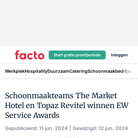
Start gratis proefperiode
Inloggen
Werkplek
Hospitality
Duurzaam
Catering
Schoonmaakbedrijven
H
Schoonmaakteams The Market
Hotel en Topaz Revitel winnen EW
Service Awards
Gepubliceerd: 11 jun. 2024
Gewijzigd: 12 jun. 2024