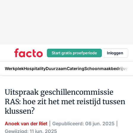
Start gratis proefperiode
Inloggen
Werkplek
Hospitality
Duurzaam
Catering
Schoonmaakbedrijven
H
Uitspraak geschillencommissie
RAS: hoe zit het met reistijd tussen
klussen?
Anoek van der Riet
Gepubliceerd: 06 jun. 2025
Gewijzigd: 11 jun. 2025