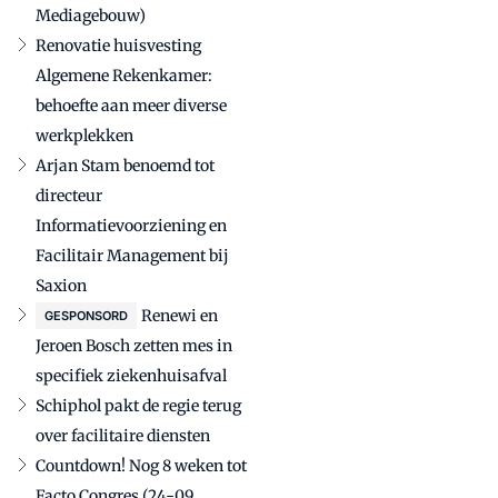
Mediagebouw)
Renovatie huisvesting
Algemene Rekenkamer:
behoefte aan meer diverse
werkplekken
Arjan Stam benoemd tot
directeur
Informatievoorziening en
Facilitair Management bij
Saxion
Renewi en
GESPONSORD
Jeroen Bosch zetten mes in
specifiek ziekenhuisafval
Schiphol pakt de regie terug
over facilitaire diensten
Countdown! Nog 8 weken tot
Facto Congres (24-09,