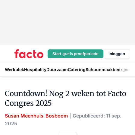
Start gratis proefperiode
Inloggen
Werkplek
Hospitality
Duurzaam
Catering
Schoonmaakbedrijven
H
Countdown! Nog 2 weken tot Facto
Congres 2025
Susan Meenhuis-Bosboom
Gepubliceerd: 11 sep.
2025