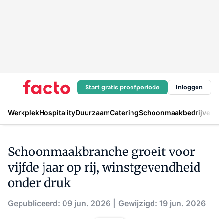
Start gratis proefperiode
Inloggen
Werkplek
Hospitality
Duurzaam
Catering
Schoonmaakbedrijven
H
Schoonmaakbranche groeit voor
vijfde jaar op rij, winstgevendheid
onder druk
Gepubliceerd: 09 jun. 2026
Gewijzigd: 19 jun. 2026