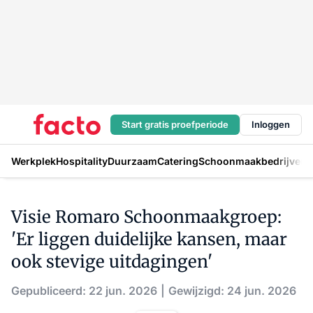
Start gratis proefperiode
Inloggen
Werkplek
Hospitality
Duurzaam
Catering
Schoonmaakbedrijven
H
Visie Romaro Schoonmaakgroep:
'Er liggen duidelijke kansen, maar
ook stevige uitdagingen'
Gepubliceerd: 22 jun. 2026
Gewijzigd: 24 jun. 2026