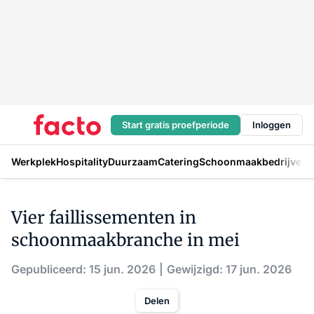
Start gratis proefperiode
Inloggen
Werkplek
Hospitality
Duurzaam
Catering
Schoonmaakbedrijven
H
Vier faillissementen in
schoonmaakbranche in mei
Gepubliceerd: 15 jun. 2026
Gewijzigd: 17 jun. 2026
Delen