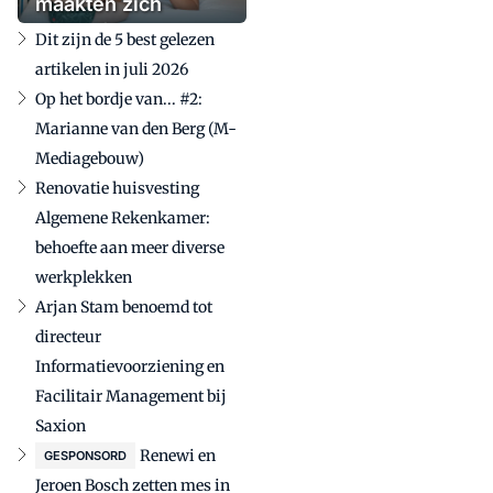
maakten zich
zorgen'
Dit zijn de 5 best gelezen
artikelen in juli 2026
Op het bordje van... #2:
Marianne van den Berg (M-
Mediagebouw)
Renovatie huisvesting
Algemene Rekenkamer:
behoefte aan meer diverse
werkplekken
Arjan Stam benoemd tot
directeur
Informatievoorziening en
Facilitair Management bij
Saxion
Renewi en
GESPONSORD
Jeroen Bosch zetten mes in