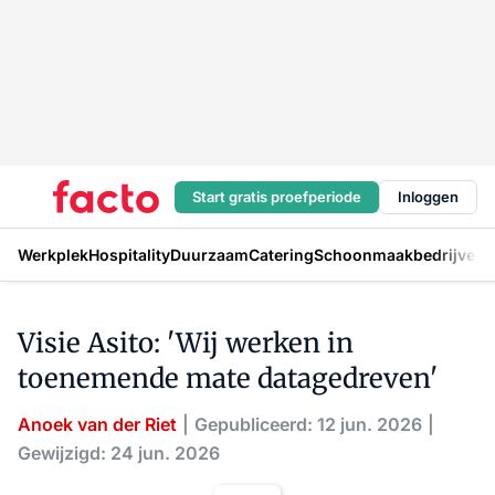
Start gratis proefperiode
Inloggen
Werkplek
Hospitality
Duurzaam
Catering
Schoonmaakbedrijven
H
Visie Asito: 'Wij werken in
toenemende mate datagedreven'
Anoek van der Riet
Gepubliceerd: 12 jun. 2026
Gewijzigd: 24 jun. 2026