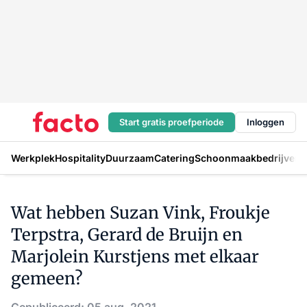
Start gratis proefperiode
Inloggen
Werkplek
Hospitality
Duurzaam
Catering
Schoonmaakbedrijven
H
Wat hebben Suzan Vink, Froukje
Terpstra, Gerard de Bruijn en
Marjolein Kurstjens met elkaar
gemeen?