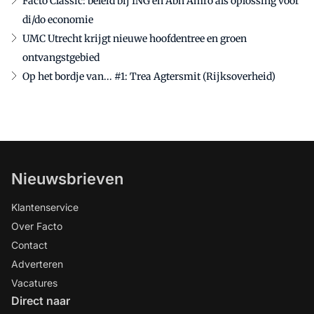
Facto Classic: beleid bij ING en Abn Amro als oplossing voor
di/do economie
UMC Utrecht krijgt nieuwe hoofdentree en groen
ontvangstgebied
Op het bordje van... #1: Trea Agtersmit (Rijksoverheid)
Nieuwsbrieven
Klantenservice
Over Facto
Contact
Adverteren
Vacatures
Direct naar