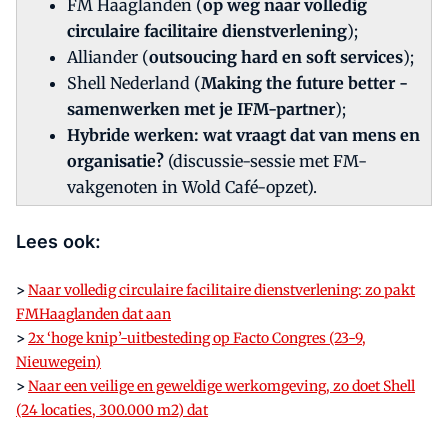
FM Haaglanden (
op weg naar volledig
circulaire facilitaire dienstverlening
);
Alliander (
outsoucing hard en soft services
);
Shell Nederland (
Making the future better -
samenwerken met je IFM-partner
);
Hybride werken: wat vraagt dat van mens en
organisatie?
(discussie-sessie met FM-
vakgenoten in Wold Café-opzet).
Lees ook:
>
Naar volledig circulaire facilitaire dienstverlening: zo pakt
FMHaaglanden dat aan
>
2x ‘hoge knip’-uitbesteding op Facto Congres (23-9,
Nieuwegein)
>
Naar een veilige en geweldige werkomgeving, zo doet Shell
(24 locaties, 300.000 m2) dat