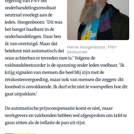
regering van FNV het
onderhandelingsresultaat
neutraal voorlegt aan de
leden. Hoogenboom: 'Dit was
het hoogst haalbare in de
onderhandelingen. Daar ben
ik van overtuigd. Maar dat
Herrie Hoogenboom, FNV-
betekent niet automatisch dat
bestuurder
onze achterban er tevreden mee is.' Volgens de
vakbondsbestuurder is de spanning onder leden voelbaar. 'Ik
krijg signalen van mensen die heel blij zijn met de
reiskostenvergoeding, maar ook van mensen die zeggen: dit
loonbod is onvoldoende. Ik durf echt niet te voorspellen hoe dit
gaat uitpakken.'
De automatische prijscompensatie komt er niet, maar
werkgevers en vakbonden hebben wel afgesproken om tafel te
gaan zitten als de inflatie de pan uit rijst.