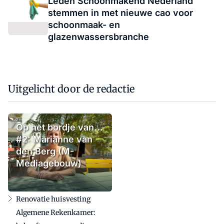
Leden Schoonmakend Nederland
stemmen in met nieuwe cao voor
schoonmaak- en
glazenwassersbranche
Uitgelicht door de redactie
Op het bordje van...
#2: Marianne van
den Berg (M-
Mediagebouw)
Renovatie huisvesting
Algemene Rekenkamer: