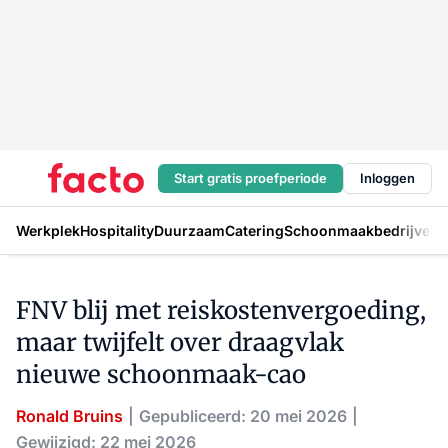
Start gratis proefperiode
Inloggen
Werkplek
Hospitality
Duurzaam
Catering
Schoonmaakbedrijven
H
FNV blij met reiskostenvergoeding,
maar twijfelt over draagvlak
nieuwe schoonmaak-cao
Ronald Bruins
Gepubliceerd: 20 mei 2026
Gewijzigd: 22 mei 2026