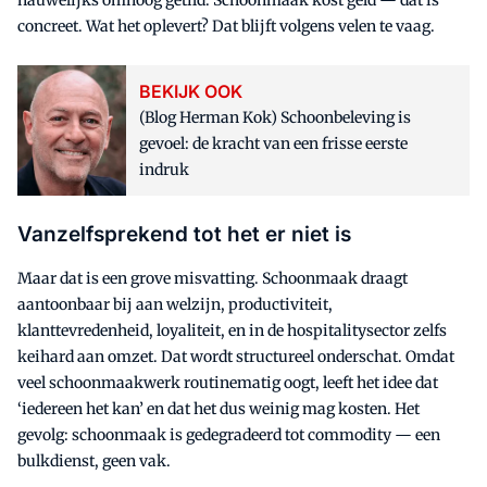
nauwelijks omhoog getild. Schoonmaak kost geld — dat is
concreet. Wat het oplevert? Dat blijft volgens velen te vaag.
BEKIJK OOK
(Blog Herman Kok) Schoonbeleving is
gevoel: de kracht van een frisse eerste
indruk
Vanzelfsprekend tot het er niet is
Maar dat is een grove misvatting. Schoonmaak draagt
aantoonbaar bij aan welzijn, productiviteit,
klanttevredenheid, loyaliteit, en in de hospitalitysector zelfs
keihard aan omzet. Dat wordt structureel onderschat. Omdat
veel schoonmaakwerk routinematig oogt, leeft het idee dat
‘iedereen het kan’ en dat het dus weinig mag kosten. Het
gevolg: schoonmaak is gedegradeerd tot commodity — een
bulkdienst, geen vak.