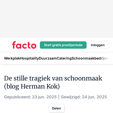
Start gratis proefperiode
Inloggen
Werkplek
Hospitality
Duurzaam
Catering
Schoonmaakbedrijven
H
De stille tragiek van schoonmaak
(blog Herman Kok)
Gepubliceerd: 23 jun. 2025
Gewijzigd: 24 jun. 2025
Delen