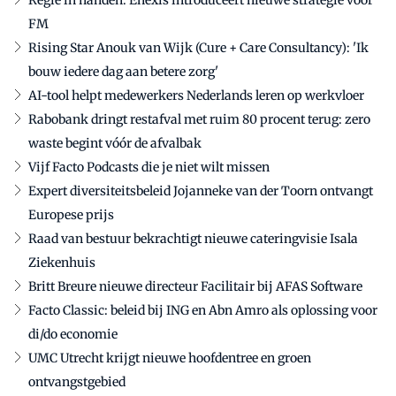
Regie in handen: Enexis introduceert nieuwe strategie voor
FM
Rising Star Anouk van Wijk (Cure + Care Consultancy): 'Ik
bouw iedere dag aan betere zorg'
AI-tool helpt medewerkers Nederlands leren op werkvloer
Rabobank dringt restafval met ruim 80 procent terug: zero
waste begint vóór de afvalbak
Vijf Facto Podcasts die je niet wilt missen
Expert diversiteitsbeleid Jojanneke van der Toorn ontvangt
Europese prijs
Raad van bestuur bekrachtigt nieuwe cateringvisie Isala
Ziekenhuis
Britt Breure nieuwe directeur Facilitair bij AFAS Software
Facto Classic: beleid bij ING en Abn Amro als oplossing voor
di/do economie
UMC Utrecht krijgt nieuwe hoofdentree en groen
ontvangstgebied